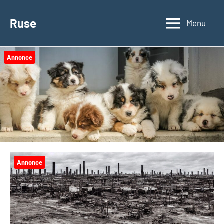
Videre
til
Ruse
Menu
indhold
Annonce
Annonce