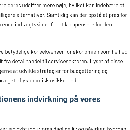
itere deres udgifter mere nøje, hvilket kan indebære at
lligere alternativer. Samtidig kan der opstå et pres for
lerende indtægtskilder for at kompensere for den
ve betydelige konsekvenser for økonomien som helhed,
 fra detailhandel til servicesektoren. I lyset af disse
gerne at udvikle strategier for budgettering og
d præget af økonomisk usikkerhed.
tionens indvirkning på vores
r sig dybt ind i vores daglige liv og påvirker, hvordan