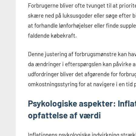
Forbrugerne bliver ofte tvunget til at prior
skære ned på luksusgoder eller søge efter bi
at forhandle lønforhøjelser eller finde supp
faldende købekraft.
Denne justering af forbrugsmønstre kan ha
da ændringer i efterspørgslen kan påvirke alt
udfordringer bliver det afgørende for forbru
omkostningsstyring for at navigere i en ti
Psykologiske aspekter: Infla
opfattelse af værdi
Inflationens psykologiske indvirkning strække