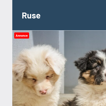
Videre
til
Ruse
indhold
Annonce