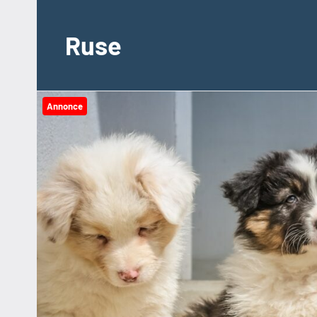
Videre
til
Ruse
indhold
Annonce