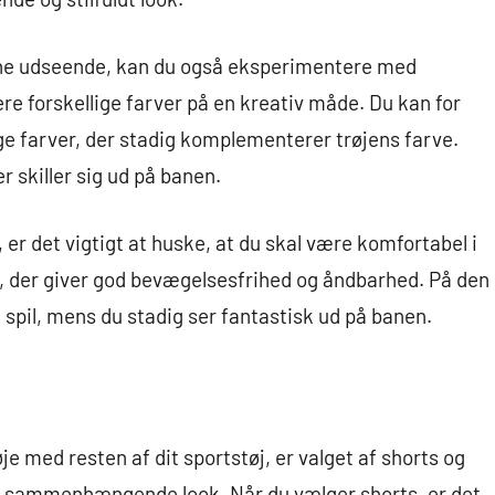
rne udseende, kan du også eksperimentere med
e forskellige farver på en kreativ måde. Du kan for
ge farver, der stadig komplementerer trøjens farve.
r skiller sig ud på banen.
er det vigtigt at huske, at du skal være komfortabel i
et, der giver god bevægelsesfrihed og åndbarhed. På den
 spil, mens du stadig ser fantastisk ud på banen.
e med resten af dit sportstøj, er valget af shorts og
 og sammenhængende look. Når du vælger shorts, er det