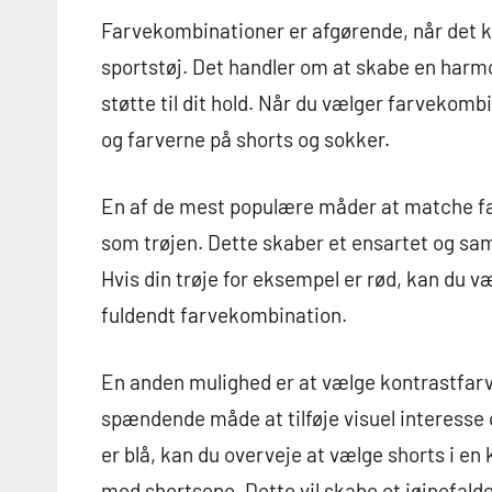
Farvekombinationer er afgørende, når det k
sportstøj. Det handler om at skabe en harmo
støtte til dit hold. Når du vælger farvekombi
og farverne på shorts og sokker.
En af de mest populære måder at matche fa
som trøjen. Dette skaber et ensartet og s
Hvis din trøje for eksempel er rød, kan du v
fuldendt farvekombination.
En anden mulighed er at vælge kontrastfar
spændende måde at tilføje visuel interesse o
er blå, kan du overveje at vælge shorts i en
med shortsene. Dette vil skabe et iøjnefalden