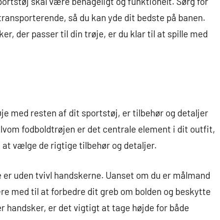
sportstøj skal være behageligt og funktionelt. Sørg for
transporterende, så du kan yde dit bedste på banen.
, der passer til din trøje, er du klar til at spille med
e med resten af dit sportstøj, er tilbehør og detaljer
lvom fodboldtrøjen er det centrale element i dit outfit,
 at vælge de rigtige tilbehør og detaljer.
røje er uden tvivl handskerne. Uanset om du er målmand
være med til at forbedre dit greb om bolden og beskytte
 handsker, er det vigtigt at tage højde for både