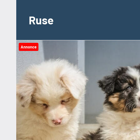
Videre
til
Ruse
indhold
Annonce