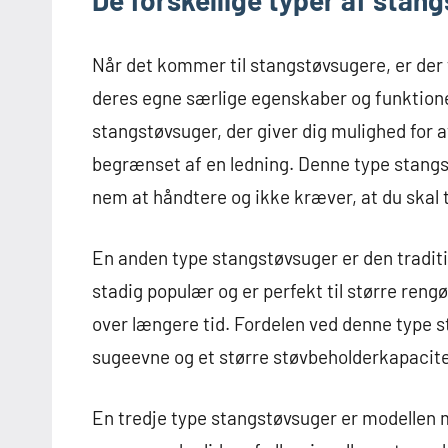
De forskellige typer af stan
Når det kommer til stangstøvsugere, er der 
deres egne særlige egenskaber og funktione
stangstøvsuger, der giver dig mulighed for 
begrænset af en ledning. Denne type stangst
nem at håndtere og ikke kræver, at du skal 
En anden type stangstøvsuger er den tradit
stadig populær og er perfekt til større reng
over længere tid. Fordelen ved denne type s
sugeevne og et større støvbeholderkapacitet
En tredje type stangstøvsuger er modellen m