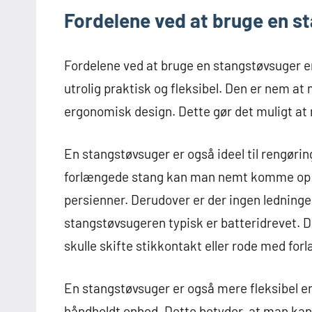
Fordelene ved at bruge en s
Fordelene ved at bruge en stangstøvsuger 
utrolig praktisk og fleksibel. Den er nem at
ergonomisk design. Dette gør det muligt at n
En stangstøvsuger er også ideel til rengørin
forlængede stang kan man nemt komme op un
persienner. Derudover er der ingen ledning
stangstøvsugeren typisk er batteridrevet. 
skulle skifte stikkontakt eller rode med for
En stangstøvsuger er også mere fleksibel en
håndholdt enhed. Dette betyder, at man ka