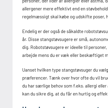
personer, der lider af allergier eller astma, 
allergener mere effektivt end en støvbehold
regelmæssigt skal købe og udskifte poser, 
Endelig er der også de såkaldte robotstøvs
år. Disse stangstøvsugere er små, autonome 
dig. Robotstøvsugere er ideelle til personer
arbejde mens du er væk eller beskæftiget 
Uanset hvilken type stangstøvsuger du vælge
præferencer. Tænk over hvor ofte du vil bru
du har særlige behov som f.eks. allergi elle
kan du sikre dig, at du får en hurtig og effek