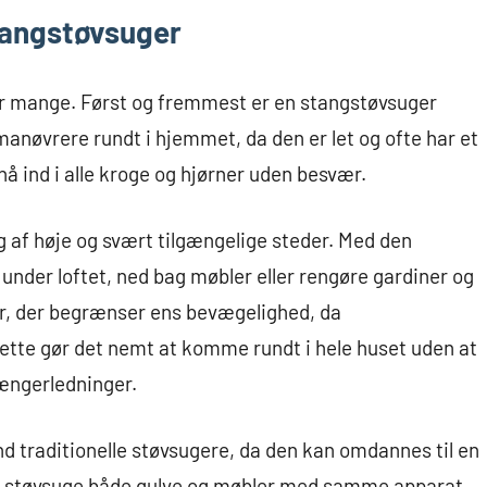
tangstøvsuger
er mange. Først og fremmest er en stangstøvsuger
 manøvrere rundt i hjemmet, da den er let og ofte har et
å ind i alle kroge og hjørner uden besvær.
g af høje og svært tilgængelige steder. Med den
der loftet, ned bag møbler eller rengøre gardiner og
er, der begrænser ens bevægelighed, da
Dette gør det nemt at komme rundt i hele huset uden at
længerledninger.
d traditionelle støvsugere, da den kan omdannes til en
n støvsuge både gulve og møbler med samme apparat.